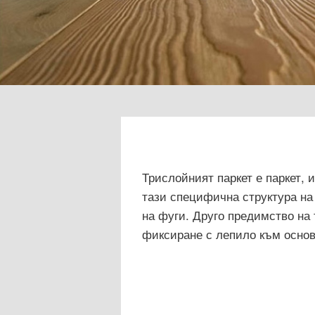
Трислойният паркет е паркет, 
тази специфична структура на
на фуги. Друго предимство на 
фиксиране с лепило към основ