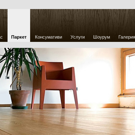
ас
Паркет
Консумативи
Услуги
Шоурум
Галери