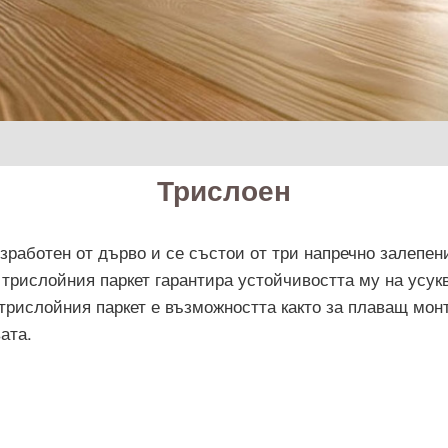
Трислоен
изработен от дърво и се състои от три напречно залепен
 трислойния паркет гарантира устойчивостта му на усук
трислойния паркет е възможността както за плаващ монта
ата.