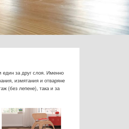
и един за друг слоя. Именно
вания, измятания и отваряне
ж (без лепене), така и за