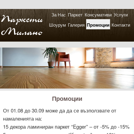
Main menu
Skip to primary content
Skip to secondary content
За Нас
Паркет
Консумативи
Услуги
Шоурум
Галерия
Промоции
Контакти
Промоции
От 01.08 до 30.09 може да да се възползвате от
намаленията на:
15 декора ламиниран паркет “Egger” – от -5% до -15%