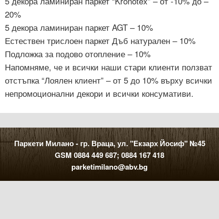
5 декора ламиниран паркет “Kronotex” – от -10% до –
20%
5 декора ламиниран паркет AGT – 10%
Естествен трислоен паркет Дъб натурален – 10%
Подложка за подово отопление – 10%
Напомняме, че и всички наши стари клиенти ползват
отстъпка “Лоялен клиент” – от 5 до 10% върху всички
непромоционални декори и всички консумативи.
Паркети Милано - гр. Враца, ул. "Екзарх Йосиф" №45
GSM 0884 449 687; 0884 167 418
parketimilano@abv.bg