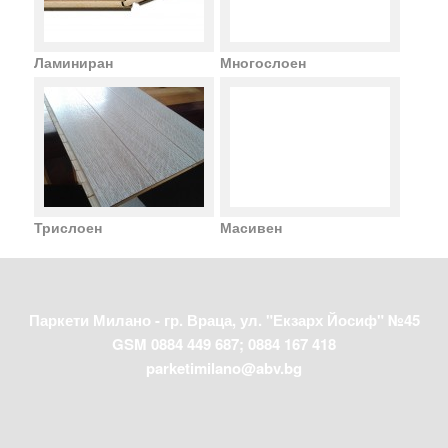
Ламиниран
Многослоен
Трислоен
Масивен
Паркети Милано - гр. Враца, ул. "Екзарх Йосиф" №45
GSM 0884 449 687; 0884 167 418
parketimilano@abv.bg